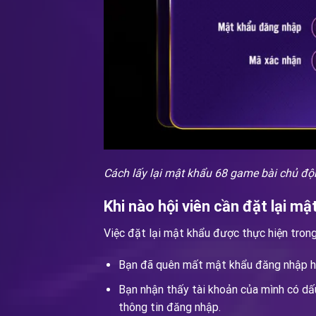
Cách lấy lại mật khẩu 68 game bài chủ đ
Khi nào hội viên cần đặt lại m
Việc đặt lại mật khẩu được thực hiện trong
Bạn đã quên mất mật khẩu đăng nhập hiệ
Bạn nhận thấy tài khoản của mình có dấu
thông tin đăng nhập.