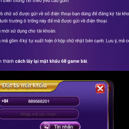
n điền thông tin theo yêu cầu gồm:
 6 chữ số được gửi về số điện thoại bạn dùng để đăng ký tài kho
ưới trường ô trống này để mã được gửi về điện thoại.
 mới sử dụng cho tài khoản.
 mã gồm 4 ký tự xuất hiện ở hộp chữ nhật bên cạnh. Lưu ý, mã c
n thành
cách lấy lại mật khẩu 68 game bài
.