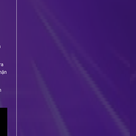
h
ra
chặn
m