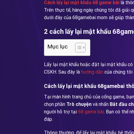
Cách lấy lại mật khẩu 68 game bài
là thô
Trên thực tế, hàng ngày chúng tôi đã giải q
dưới đây của 68gamebai mom sẽ giúp thành 
2 cách lấy lại mật khẩu 68ga
Mục lục
Lấy lại mật khẩu hoặc đặt lại mật khẩu có 
CSKH. Sau đây là
hướng dẫn
của chúng tôi 
Cách lấy lại mật khẩu 68gamebai t
Tại màn hình trang chủ của cổng game, bạ
chọn phần
Trò chuyện
và nhấn
Bắt đầu ch
người hỗ trợ tại
68 game bài
. Bạn có thể n
đáp.
Thông thường, để lấy lại mật khẩu, hệ thố