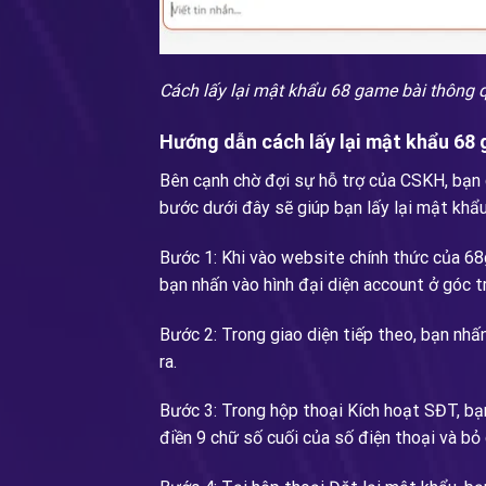
Cách lấy lại mật khẩu 68 game bài thông
Hướng dẫn cách lấy lại mật khẩu 68
Bên cạnh chờ đợi sự hỗ trợ của CSKH, bạn 
bước dưới đây sẽ giúp bạn lấy lại mật khẩ
Bước 1: Khi vào website chính thức của 68g
bạn nhấn vào hình đại diện account ở góc t
Bước 2: Trong giao diện tiếp theo, bạn nh
ra.
Bước 3: Trong hộp thoại Kích hoạt SĐT, bạn
điền 9 chữ số cuối của số điện thoại và bỏ