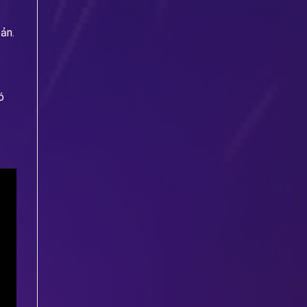
ản.
ó